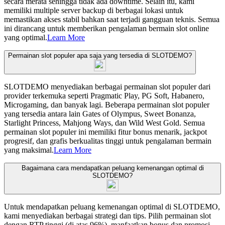
secara merata sehingga tidak ada downtime. Selain itu, kami
memiliki multiple server backup di berbagai lokasi untuk
memastikan akses stabil bahkan saat terjadi gangguan teknis. Semua
ini dirancang untuk memberikan pengalaman bermain slot online
yang optimal.
Learn More
Permainan slot populer apa saja yang tersedia di SLOTDEMO?
SLOTDEMO menyediakan berbagai permainan slot populer dari
provider terkemuka seperti Pragmatic Play, PG Soft, Habanero,
Microgaming, dan banyak lagi. Beberapa permainan slot populer
yang tersedia antara lain Gates of Olympus, Sweet Bonanza,
Starlight Princess, Mahjong Ways, dan Wild West Gold. Semua
permainan slot populer ini memiliki fitur bonus menarik, jackpot
progresif, dan grafis berkualitas tinggi untuk pengalaman bermain
yang maksimal.
Learn More
Bagaimana cara mendapatkan peluang kemenangan optimal di
SLOTDEMO?
Untuk mendapatkan peluang kemenangan optimal di SLOTDEMO,
kami menyediakan berbagai strategi dan tips. Pilih permainan slot
dengan RTP tinggi (di atas 96%), manfaatkan bonus dan promosi