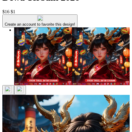
$16
$1
Create an account to favorite this design!