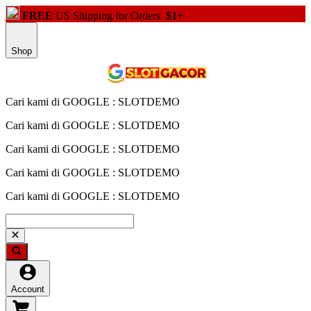
FREE
US Shipping for Orders
$1+
Shop
Cari kami di GOOGLE : SLOTDEMO
Cari kami di GOOGLE : SLOTDEMO
Cari kami di GOOGLE : SLOTDEMO
Cari kami di GOOGLE : SLOTDEMO
Cari kami di GOOGLE : SLOTDEMO
Account