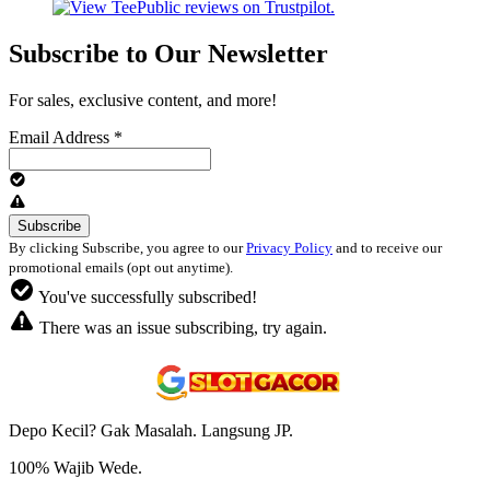
Subscribe to Our Newsletter
For sales, exclusive content, and more!
Email Address
*
By clicking Subscribe, you agree to our
Privacy Policy
and to receive our
promotional emails (opt out anytime).
You've successfully subscribed!
There was an issue subscribing, try again.
Depo Kecil? Gak Masalah. Langsung JP.
100% Wajib Wede.