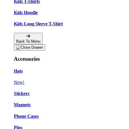
Kids T-Shirts
Kids Hoodie
Kids Long Sleeve T-Shirt
Back To Menu
Accessories
Hats
New!
Stickers
Magnets
Phone Cases
Pins