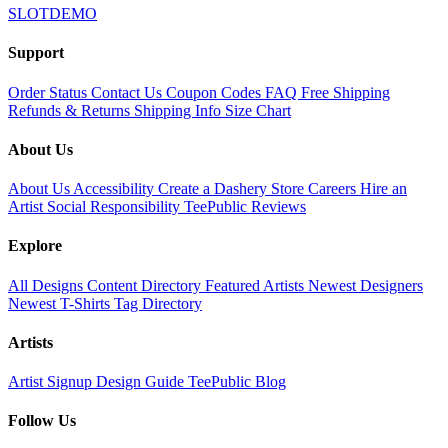
SLOTDEMO
Support
Order Status
Contact Us
Coupon Codes
FAQ
Free Shipping
Refunds & Returns
Shipping Info
Size Chart
About Us
About Us
Accessibility
Create a Dashery Store
Careers
Hire an
Artist
Social Responsibility
TeePublic Reviews
Explore
All Designs
Content Directory
Featured Artists
Newest Designers
Newest T-Shirts
Tag Directory
Artists
Artist Signup
Design Guide
TeePublic Blog
Follow Us