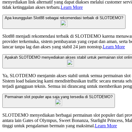
menyediakan link alternatif yang dapat diakses melalui customer serv
tidak ketinggalan akses terbaru.
Learn More
Apa keunggulan Slot88 sebagai rekomendasi terbaik di SLOTDEMO?
Slot88 menjadi rekomendasi terbaik di SLOTDEMO karena menawarkan 
provider terkemuka, sistem pembayaran yang cepat dan aman, serta
lancar tanpa lag dan akses yang stabil 24 jam nonstop.
Learn More
Apakah SLOTDEMO menyediakan akses stabil untuk permainan slot onli
Ya, SLOTDEMO menjamin akses stabil untuk semua permainan slot on
Sistem load balancing kami mendistribusikan traffic secara merata se
terjadi gangguan teknis. Semua ini dirancang untuk memberikan peng
Permainan slot populer apa saja yang tersedia di SLOTDEMO?
SLOTDEMO menyediakan berbagai permainan slot populer dari provide
antara lain Gates of Olympus, Sweet Bonanza, Starlight Princess, Mah
tinggi untuk pengalaman bermain yang maksimal.
Learn More