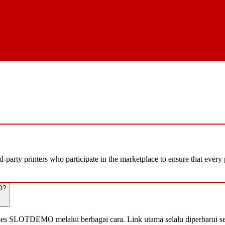
-party printers who participate in the marketplace to ensure that every p
O?
ses SLOTDEMO melalui berbagai cara. Link utama selalu diperbarui seti