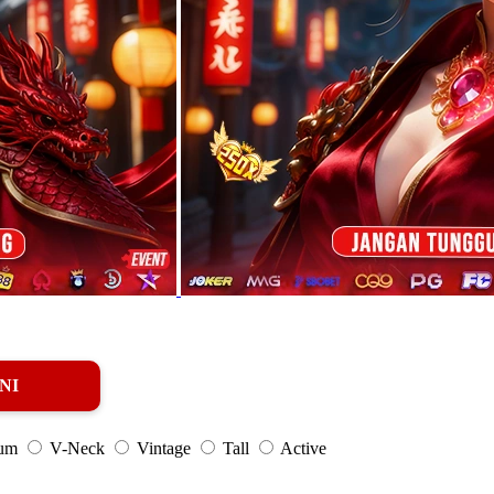
NI
um
V-Neck
Vintage
Tall
Active