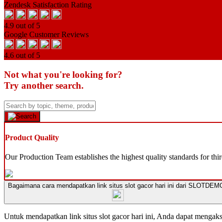
Zendesk Satisfaction Rating
4.9 out of 5
Google Customer Reviews
4.6 out of 5
Not what you're looking for?
Try another search.
Product Quality
Our Production Team establishes the highest quality standards for third
Bagaimana cara mendapatkan link situs slot gacor hari ini dari SLOTDEM
Untuk mendapatkan link situs slot gacor hari ini, Anda dapat mengak