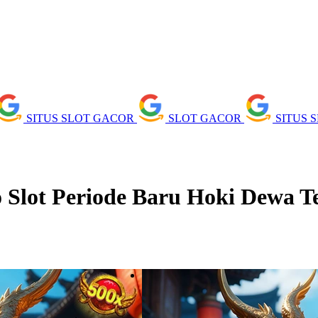
SITUS SLOT GACOR
SLOT GACOR
SITUS 
lot Periode Baru Hoki Dewa Te