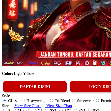
Color:
Light Yellow
DAFTAR DISINI
LOGIN DISI
Style
Classic
Heavyweight
Tri-Blend
Streetwear
Premi
Size
View Size Chart
View Size Chart
S
M
L
XL
2XL
3XL
4XL
5XL