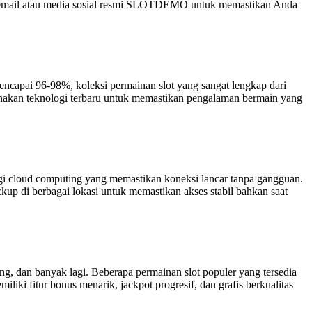
fikasi email atau media sosial resmi SLOTDEMO untuk memastikan Anda
capai 96-98%, koleksi permainan slot yang sangat lengkap dari
nakan teknologi terbaru untuk memastikan pengalaman bermain yang
i cloud computing yang memastikan koneksi lancar tanpa gangguan.
ckup di berbagai lokasi untuk memastikan akses stabil bahkan saat
, dan banyak lagi. Beberapa permainan slot populer yang tersedia
iki fitur bonus menarik, jackpot progresif, dan grafis berkualitas