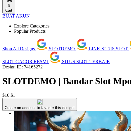
0
Cart
BUAT AKUN
Explore Categories
Popular Products
Shop All Designs
SLOTDEMO
LINK SITUS SLOT
SLOT GACOR RESMI
SITUS SLOT TERBAIK
Design ID: 74165272
SLOTDEMO | Bandar Slot Mpo S
$16
$1
Create an account to favorite this design!