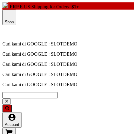
FREE
US Shipping for Orders
$1+
Shop
Cari kami di GOOGLE : SLOTDEMO
Cari kami di GOOGLE : SLOTDEMO
Cari kami di GOOGLE : SLOTDEMO
Cari kami di GOOGLE : SLOTDEMO
Cari kami di GOOGLE : SLOTDEMO
Account