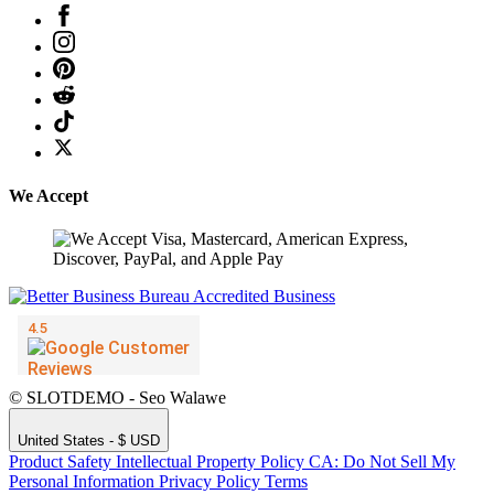
We Accept
© SLOTDEMO - Seo Walawe
United States - $ USD
Product Safety
Intellectual Property Policy
CA: Do Not Sell My
Personal Information
Privacy Policy
Terms