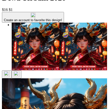
$16
$1
Create an account to favorite this design!