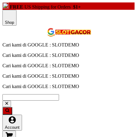
FREE
US Shipping for Orders
$1+
Shop
Cari kami di GOOGLE : SLOTDEMO
Cari kami di GOOGLE : SLOTDEMO
Cari kami di GOOGLE : SLOTDEMO
Cari kami di GOOGLE : SLOTDEMO
Cari kami di GOOGLE : SLOTDEMO
Account