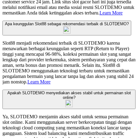
customer service 24 jam. Link situs slot gacor hari ini juga tersedia
melalui notifikasi email atau media sosial resmi SLOTDEMO untuk
memastikan Anda tidak ketinggalan akses terbaru.
Learn More
Apa keunggulan Slot88 sebagai rekomendasi terbaik di SLOTDEMO?
Slot88 menjadi rekomendasi terbaik di SLOTDEMO karena
menawarkan berbagai keunggulan seperti RTP (Return to Player)
tinggi yang mencapai 96-98%, koleksi permainan slot yang sangat
lengkap dari provider terkemuka, sistem pembayaran yang cepat dan
aman, serta bonus dan promosi menarik. Selain itu, Slot88 di
SLOTDEMO menggunakan teknologi terbaru untuk memastikan
pengalaman bermain yang lancar tanpa lag dan akses yang stabil 24
jam nonstop.
Learn More
Apakah SLOTDEMO menyediakan akses stabil untuk permainan slot
online?
Ya, SLOTDEMO menjamin akses stabil untuk semua permainan
slot online. Kami menggunakan server berkecepatan tinggi dengan
teknologi cloud computing yang memastikan koneksi lancar tanpa
gangguan. Sistem load balancing kami mendistribusikan traffic