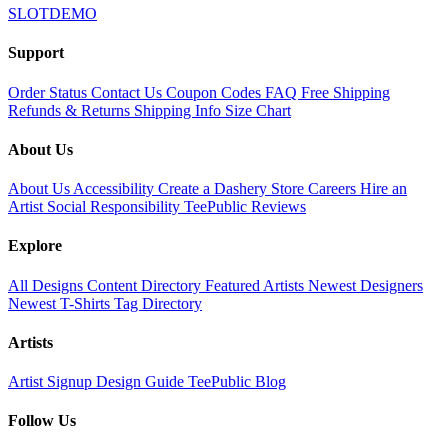
SLOTDEMO
Support
Order Status
Contact Us
Coupon Codes
FAQ
Free Shipping
Refunds & Returns
Shipping Info
Size Chart
About Us
About Us
Accessibility
Create a Dashery Store
Careers
Hire an
Artist
Social Responsibility
TeePublic Reviews
Explore
All Designs
Content Directory
Featured Artists
Newest Designers
Newest T-Shirts
Tag Directory
Artists
Artist Signup
Design Guide
TeePublic Blog
Follow Us