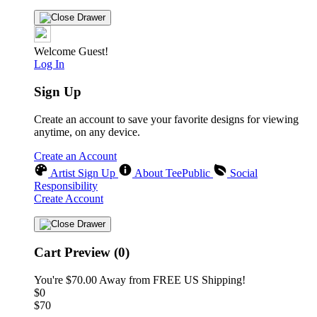
Welcome Guest!
Log In
Sign Up
Create an account to save your favorite designs for viewing
anytime, on any device.
Create an Account
Artist Sign Up
About TeePublic
Social
Responsibility
Create Account
Cart Preview (0)
You're
$70.00
Away from
FREE US Shipping!
$0
$70