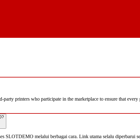
-party printers who participate in the marketplace to ensure that every p
O?
ses SLOTDEMO melalui berbagai cara. Link utama selalu diperbarui seti