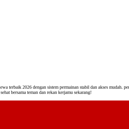
wa terbaik 2026 dengan sistem permainan stabil dan akses mudah. p
sehat bersama teman dan rekan kerjamu sekarang!