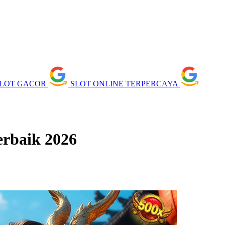
SLOT GACOR
SLOT ONLINE TERPERCAYA
rbaik 2026