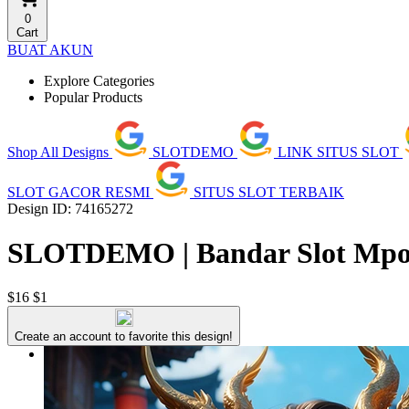
0
Cart
BUAT AKUN
Explore Categories
Popular Products
Shop All Designs
SLOTDEMO
LINK SITUS SLOT
SLOT GACOR RESMI
SITUS SLOT TERBAIK
Design ID: 74165272
SLOTDEMO | Bandar Slot Mpo S
$16
$1
Create an account to favorite this design!