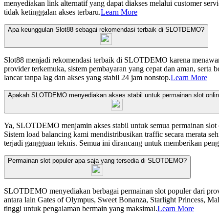
menyediakan link alternatif yang dapat diakses melalui customer serv
tidak ketinggalan akses terbaru.
Learn More
Apa keunggulan Slot88 sebagai rekomendasi terbaik di SLOTDEMO?
Slot88 menjadi rekomendasi terbaik di SLOTDEMO karena menawarkan 
provider terkemuka, sistem pembayaran yang cepat dan aman, serta
lancar tanpa lag dan akses yang stabil 24 jam nonstop.
Learn More
Apakah SLOTDEMO menyediakan akses stabil untuk permainan slot onli
Ya, SLOTDEMO menjamin akses stabil untuk semua permainan slot on
Sistem load balancing kami mendistribusikan traffic secara merata se
terjadi gangguan teknis. Semua ini dirancang untuk memberikan peng
Permainan slot populer apa saja yang tersedia di SLOTDEMO?
SLOTDEMO menyediakan berbagai permainan slot populer dari provide
antara lain Gates of Olympus, Sweet Bonanza, Starlight Princess, Mah
tinggi untuk pengalaman bermain yang maksimal.
Learn More