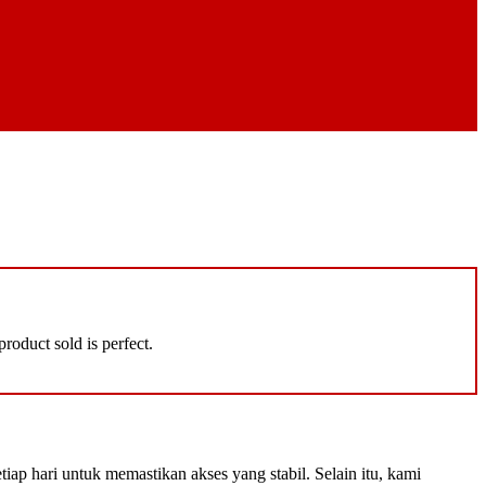
roduct sold is perfect.
ap hari untuk memastikan akses yang stabil. Selain itu, kami