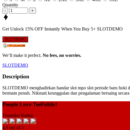
Quantity
-
+
Get
Unlock 15%
OFF Instantly When You Buy
5+ SLOTDEMO
SLOTDEMO
We’ll make it perfect.
No fees, no worries.
SLOTDEMO
Description
SLOTDEMO menghadirkan bandar slot mpo slot periode baru hoki de
bermain penuh. Nikmati keunggulan dan pengalaman bersaing secara 
People Love TeePublic!
Trustpilot Rating
4.9 out of 5