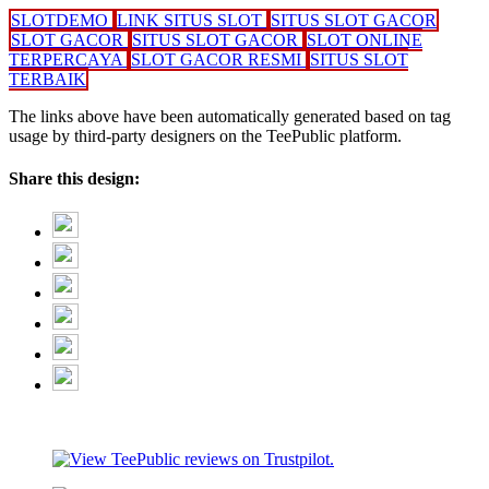
SLOTDEMO
LINK SITUS SLOT
SITUS SLOT GACOR
SLOT GACOR
SITUS SLOT GACOR
SLOT ONLINE
TERPERCAYA
SLOT GACOR RESMI
SITUS SLOT
TERBAIK
The links above have been automatically generated based on tag
usage by third-party designers on the TeePublic platform.
Share this design: