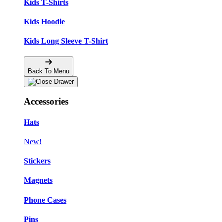
Kids T-Shirts
Kids Hoodie
Kids Long Sleeve T-Shirt
Back To Menu
Accessories
Hats
New!
Stickers
Magnets
Phone Cases
Pins