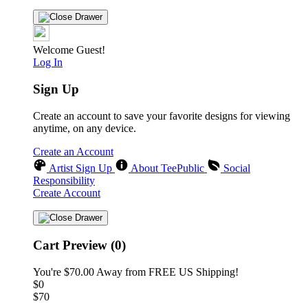
Welcome Guest!
Log In
Sign Up
Create an account to save your favorite designs for viewing
anytime, on any device.
Create an Account
Artist Sign Up
About TeePublic
Social
Responsibility
Create Account
Cart Preview (0)
You're
$70.00
Away from
FREE US Shipping!
$0
$70