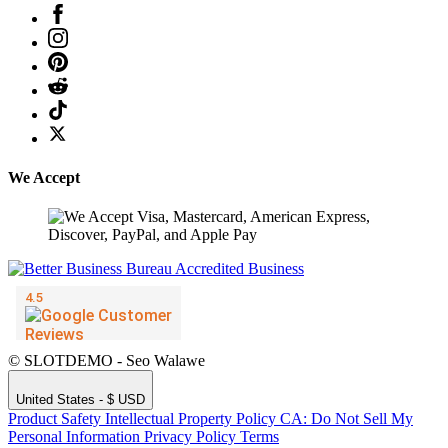
We Accept
© SLOTDEMO - Seo Walawe
United States - $ USD
Product Safety
Intellectual Property Policy
CA: Do Not Sell My
Personal Information
Privacy Policy
Terms