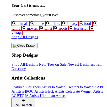
Your Cart is empty...
Discover something you'll love!
animals
anime
drinks
fantasy
food
funny
movies
sci-fi
sports
television
vintage
Shop All Designs
Shop Designs
Shop All Designs
New Tees on Sale
Newest Designers
Tag
Directory
Artist Collections
Featured Designers
Artists to Watch
Creators to Watch
AAPI
Artists
BIPOC Artists
Black Artists
Celebrate Women Artists
LGBTQIA Artists
Ukrainian Artists
Back To Menu