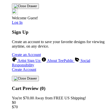
Welcome Guest!
Log In
Sign Up
Create an account to save your favorite designs for viewing
anytime, on any device.
Create an Account
Artist Sign Up
About TeePublic
Social
Responsibility
Create Account
Cart Preview (0)
You're
$70.00
Away from
FREE US Shipping!
$0
$70