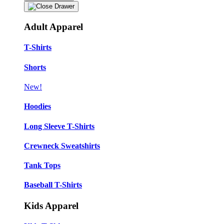
Adult Apparel
T-Shirts
Shorts
New!
Hoodies
Long Sleeve T-Shirts
Crewneck Sweatshirts
Tank Tops
Baseball T-Shirts
Kids Apparel