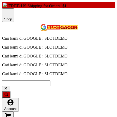
FREE
US Shipping for Orders
$1+
Shop
Cari kami di GOOGLE : SLOTDEMO
Cari kami di GOOGLE : SLOTDEMO
Cari kami di GOOGLE : SLOTDEMO
Cari kami di GOOGLE : SLOTDEMO
Cari kami di GOOGLE : SLOTDEMO
Account