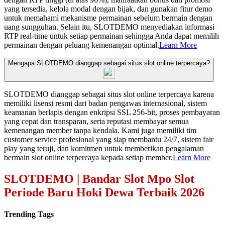
yang tersedia, kelola modal dengan bijak, dan gunakan fitur demo
untuk memahami mekanisme permainan sebelum bermain dengan
uang sungguhan. Selain itu, SLOTDEMO menyediakan informasi
RTP real-time untuk setiap permainan sehingga Anda dapat memilih
permainan dengan peluang kemenangan optimal.
Learn More
Mengapa SLOTDEMO dianggap sebagai situs slot online terpercaya?
SLOTDEMO dianggap sebagai situs slot online terpercaya karena
memiliki lisensi resmi dari badan pengawas internasional, sistem
keamanan berlapis dengan enkripsi SSL 256-bit, proses pembayaran
yang cepat dan transparan, serta reputasi membayar semua
kemenangan member tanpa kendala. Kami juga memiliki tim
customer service profesional yang siap membantu 24/7, sistem fair
play yang teruji, dan komitmen untuk memberikan pengalaman
bermain slot online terpercaya kepada setiap member.
Learn More
SLOTDEMO | Bandar Slot Mpo Slot
Periode Baru Hoki Dewa Terbaik 2026
Trending Tags