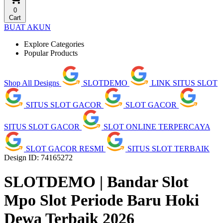
0
Cart
BUAT AKUN
Explore Categories
Popular Products
Shop All Designs
SLOTDEMO
LINK SITUS SLOT
SITUS SLOT GACOR
SLOT GACOR
SITUS SLOT GACOR
SLOT ONLINE TERPERCAYA
SLOT GACOR RESMI
SITUS SLOT TERBAIK
Design ID: 74165272
SLOTDEMO | Bandar Slot
Mpo Slot Periode Baru Hoki
Dewa Terbaik 2026