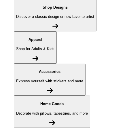
Shop Designs
Discover a classic design or new favorite artist
Apparel
Shop for Adults & Kids
Accessories
Express yourself with stickers and more
Home Goods
Decorate with pillows, tapestries, and more