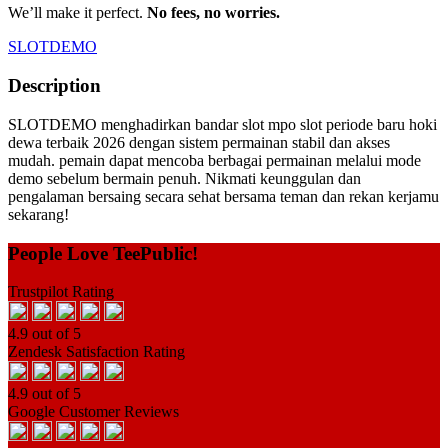
We’ll make it perfect.
No fees, no worries.
SLOTDEMO
Description
SLOTDEMO menghadirkan bandar slot mpo slot periode baru hoki
dewa terbaik 2026 dengan sistem permainan stabil dan akses
mudah. pemain dapat mencoba berbagai permainan melalui mode
demo sebelum bermain penuh. Nikmati keunggulan dan
pengalaman bersaing secara sehat bersama teman dan rekan kerjamu
sekarang!
People Love TeePublic!
Trustpilot Rating
4.9 out of 5
Zendesk Satisfaction Rating
4.9 out of 5
Google Customer Reviews