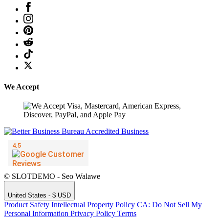
We Accept
© SLOTDEMO - Seo Walawe
United States - $ USD
Product Safety
Intellectual Property Policy
CA: Do Not Sell My
Personal Information
Privacy Policy
Terms