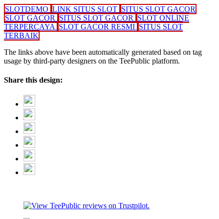
SLOTDEMO
LINK SITUS SLOT
SITUS SLOT GACOR
SLOT GACOR
SITUS SLOT GACOR
SLOT ONLINE
TERPERCAYA
SLOT GACOR RESMI
SITUS SLOT
TERBAIK
The links above have been automatically generated based on tag
usage by third-party designers on the TeePublic platform.
Share this design: