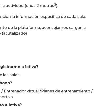
2
la actividad (unos 2 metros
).
ención la información específica de cada sala.
o de la plataforma, aconsejamos cargar la
(acutalizado)
istrarme a ictiva?
 las salas.
abono?
 / Entrenador virtual /Planes de entrenamiento /
portiva
o a ictiva?