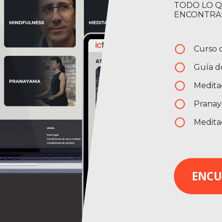
TODO LO Q
ENCONTRAR
radio_button_unchecked
Curso 
radio_button_unchecked
Guía de
radio_button_unchecked
Meditac
radio_button_unchecked
Pranay
radio_button_unchecked
Medita
ENCU