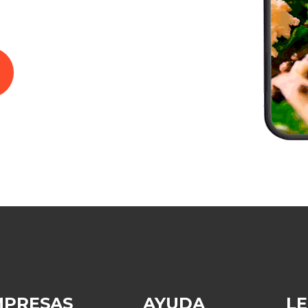
MPRESAS
AYUDA
L