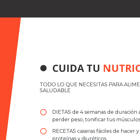
CUIDA TU
NUTRI
lens
TODO LO QUE NECESITAS PARA ALIM
SALUDABLE
radio_button_unchecked
DIETAS de 4 semanas de duración a
perder peso, tonificar tus músculos
radio_button_unchecked
RECETAS caseras fáciles de hacer y
proteínas y diuréticos.