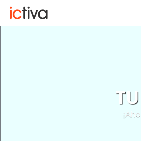
TU
¡Aho