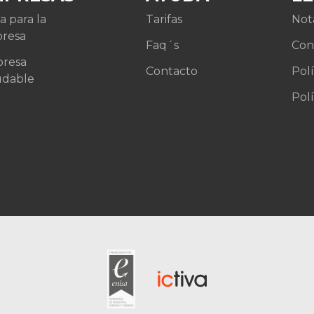
va para la
Tarifas
Not
resa
Faq´s
Con
resa
Contacto
Polí
udable
Polí