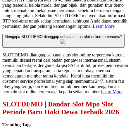
yang tersedia, kelola modal dengan bijak, dan gunakan fitur demo
untuk memahami mekanisme permainan sebelum bermain dengan
uang sungguhan. Selain itu, SLOTDEMO menyediakan informasi
RTP real-time untuk setiap permainan sehingga Anda dapat memilih
permainan dengan peluang kemenangan optimal.
Learn More
Mengapa SLOTDEMO dianggap sebagai situs slot online terpercaya?
SLOTDEMO dianggap sebagai situs slot online terpercaya karena
memiliki lisensi resmi dari badan pengawas internasional, sistem
keamanan berlapis dengan enkripsi SSL 256-bit, proses pembayaran
yang cepat dan transparan, serta reputasi membayar semua
kemenangan member tanpa kendala. Kami juga memiliki tim
customer service profesional yang siap membantu 24/7, sistem fair
play yang teruji, dan komitmen untuk memberikan pengalaman
bermain slot online terpercaya kepada setiap member.
Learn More
SLOTDEMO | Bandar Slot Mpo Slot
Periode Baru Hoki Dewa Terbaik 2026
Trending Tags