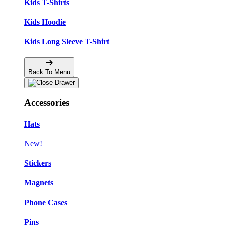
Kids T-Shirts
Kids Hoodie
Kids Long Sleeve T-Shirt
Back To Menu
Accessories
Hats
New!
Stickers
Magnets
Phone Cases
Pins