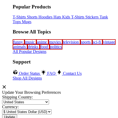
Popular Products
T-Shirts
Shorts
Hoodies
Hats
Kids T-Shirts
Stickers
Tank
Tops
Mugs
Browse All Topics
funny
music
anime
movies
television
sports
sci-fi
vintage
animals
drinks
food
politics
All Popular Designs
Support
Order Status
FAQ
Contact Us
Shop All Designs
Update Your Browsing Preferences
Shipping Country:
Currency: