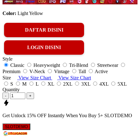
Color:
Light Yellow
DAFTAR DISINI
LOGIN DISINI
Style
Classic
Heavyweight
Tri-Blend
Streetwear
Premium
V-Neck
Vintage
Tall
Active
Size
View Size Chart
View Size Chart
S
M
L
XL
2XL
3XL
4XL
5XL
Quantity
-
+
Get
Unlock 15%
OFF Instantly When You Buy
5+ SLOTDEMO
SLOTDEMO