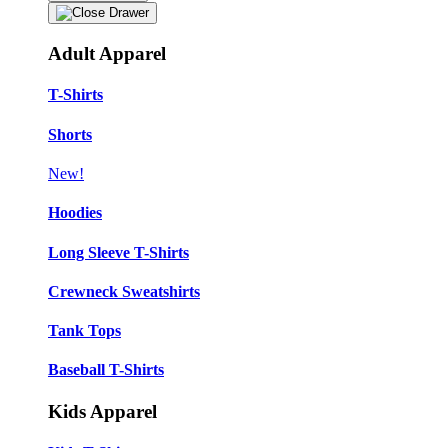
Adult Apparel
T-Shirts
Shorts
New!
Hoodies
Long Sleeve T-Shirts
Crewneck Sweatshirts
Tank Tops
Baseball T-Shirts
Kids Apparel