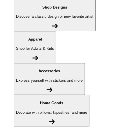
Shop Designs
Discover a classic design or new favorite artist
Apparel
Shop for Adults & Kids
Accessories
Express yourself with stickers and more
Home Goods
Decorate with pillows, tapestries, and more