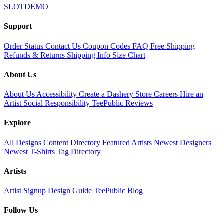
SLOTDEMO
Support
Order Status
Contact Us
Coupon Codes
FAQ
Free Shipping
Refunds & Returns
Shipping Info
Size Chart
About Us
About Us
Accessibility
Create a Dashery Store
Careers
Hire an
Artist
Social Responsibility
TeePublic Reviews
Explore
All Designs
Content Directory
Featured Artists
Newest Designers
Newest T-Shirts
Tag Directory
Artists
Artist Signup
Design Guide
TeePublic Blog
Follow Us