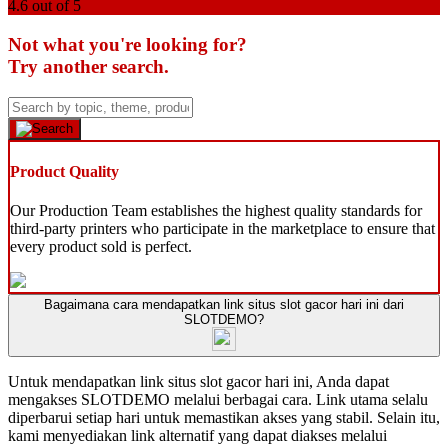
4.6 out of 5
Not what you're looking for?
Try another search.
Product Quality
Our Production Team establishes the highest quality standards for
third-party printers who participate in the marketplace to ensure that
every product sold is perfect.
Bagaimana cara mendapatkan link situs slot gacor hari ini dari
SLOTDEMO?
Untuk mendapatkan link situs slot gacor hari ini, Anda dapat
mengakses SLOTDEMO melalui berbagai cara. Link utama selalu
diperbarui setiap hari untuk memastikan akses yang stabil. Selain itu,
kami menyediakan link alternatif yang dapat diakses melalui