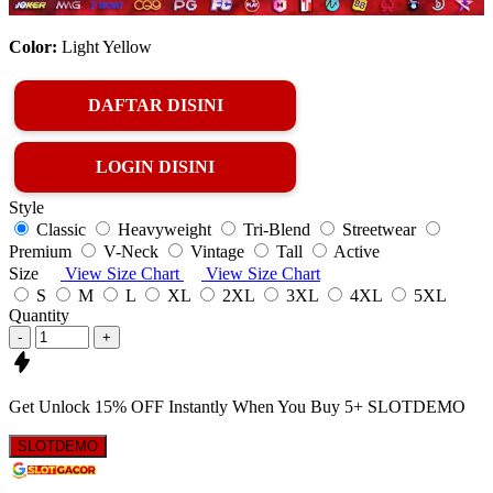
Color:
Light Yellow
DAFTAR DISINI
LOGIN DISINI
Style
Classic
Heavyweight
Tri-Blend
Streetwear
Premium
V-Neck
Vintage
Tall
Active
Size
View Size Chart
View Size Chart
S
M
L
XL
2XL
3XL
4XL
5XL
Quantity
-
+
Get
Unlock 15%
OFF Instantly When You Buy
5+ SLOTDEMO
SLOTDEMO