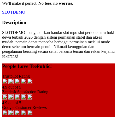
We’ll make it perfect.
No fees, no worries.
SLOTDEMO
Description
SLOTDEMO menghadirkan bandar slot mpo slot periode baru hoki
dewa terbaik 2026 dengan sistem permainan stabil dan akses
mudah. pemain dapat mencoba berbagai permainan melalui mode
demo sebelum bermain penuh. Nikmati keunggulan dan
pengalaman bersaing secara sehat bersama teman dan rekan kerjamu
sekarang!
People Love TeePublic!
Trustpilot Rating
4.9 out of 5
Zendesk Satisfaction Rating
4.9 out of 5
Google Customer Reviews