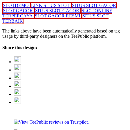
SLOTDEMO
LINK SITUS SLOT
SITUS SLOT GACOR
SLOT GACOR
SITUS SLOT GACOR
SLOT ONLINE
TERPERCAYA
SLOT GACOR RESMI
SITUS SLOT
TERBAIK
The links above have been automatically generated based on tag
usage by third-party designers on the TeePublic platform.
Share this design: