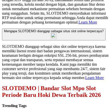
yang tersedia, kelola modal dengan bijak, dan gunakan fitur demo
untuk memahami mekanisme permainan sebelum bermain dengan
uang sungguhan. Selain itu, SLOTDEMO menyediakan informasi
RTP real-time untuk setiap permainan sehingga Anda dapat memilih
permainan dengan peluang kemenangan optimal.
Learn More
Mengapa SLOTDEMO dianggap sebagai situs slot online terpercaya?
SLOTDEMO dianggap sebagai situs slot online terpercaya karena
memiliki lisensi resmi dari badan pengawas internasional, sistem
keamanan berlapis dengan enkripsi SSL 256-bit, proses pembayaran
yang cepat dan transparan, serta reputasi membayar semua
kemenangan member tanpa kendala. Kami juga memiliki tim
customer service profesional yang siap membantu 24/7, sistem fair
play yang teruji, dan komitmen untuk memberikan pengalaman
bermain slot online terpercaya kepada setiap member.
Learn More
SLOTDEMO | Bandar Slot Mpo Slot
Periode Baru Hoki Dewa Terbaik 2026
Trending Tags