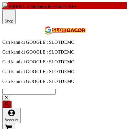
FREE
US Shipping for Orders
$1+
Shop
Cari kami di GOOGLE : SLOTDEMO
Cari kami di GOOGLE : SLOTDEMO
Cari kami di GOOGLE : SLOTDEMO
Cari kami di GOOGLE : SLOTDEMO
Cari kami di GOOGLE : SLOTDEMO
Account