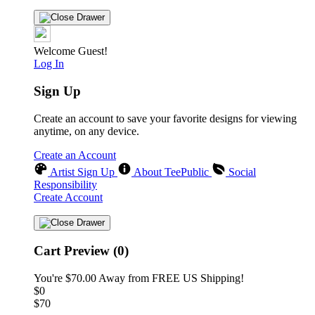
Welcome Guest!
Log In
Sign Up
Create an account to save your favorite designs for viewing
anytime, on any device.
Create an Account
Artist Sign Up
About TeePublic
Social
Responsibility
Create Account
Cart Preview (0)
You're
$70.00
Away from
FREE US Shipping!
$0
$70