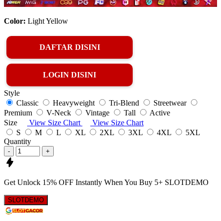
Color:
Light Yellow
DAFTAR DISINI
LOGIN DISINI
Style
Classic
Heavyweight
Tri-Blend
Streetwear
Premium
V-Neck
Vintage
Tall
Active
Size
View Size Chart
View Size Chart
S
M
L
XL
2XL
3XL
4XL
5XL
Quantity
-
+
Get
Unlock 15%
OFF Instantly When You Buy
5+ SLOTDEMO
SLOTDEMO