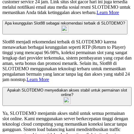
customer service 24 jam. Link situs slot gacor hari ini juga tersedia
melalui notifikasi email atau media sosial resmi SLOTDEMO untuk
memastikan Anda tidak ketinggalan akses terbaru.
Learn More
Apa keunggulan Slot88 sebagai rekomendasi terbaik di SLOTDEMO?
Slot88 menjadi rekomendasi terbaik di SLOTDEMO karena
menawarkan berbagai keunggulan seperti RTP (Return to Player)
tinggi yang mencapai 96-98%, koleksi permainan slot yang sangat
lengkap dari provider terkemuka, sistem pembayaran yang cepat dan
aman, serta bonus dan promosi menarik. Selain itu, Slot88 di
SLOTDEMO menggunakan teknologi terbaru untuk memastikan
pengalaman bermain yang lancar tanpa lag dan akses yang stabil 24
jam nonstop.
Learn More
Apakah SLOTDEMO menyediakan akses stabil untuk permainan slot
online?
Ya, SLOTDEMO menjamin akses stabil untuk semua permainan
slot online. Kami menggunakan server berkecepatan tinggi dengan
teknologi cloud computing yang memastikan koneksi lancar tanpa
gangguan. Sistem load balancing kami mendistribusikan traffic