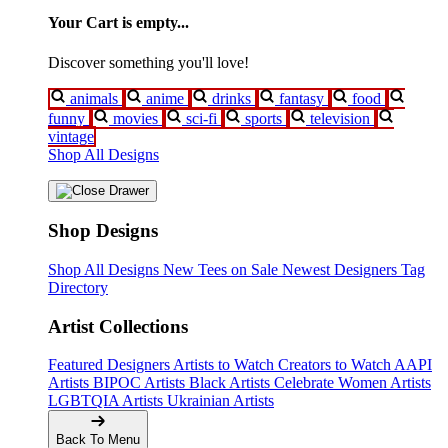
Your Cart is empty...
Discover something you'll love!
animals
anime
drinks
fantasy
food
funny
movies
sci-fi
sports
television
vintage
Shop All Designs
Shop Designs
Shop All Designs
New Tees on Sale
Newest Designers
Tag
Directory
Artist Collections
Featured Designers
Artists to Watch
Creators to Watch
AAPI
Artists
BIPOC Artists
Black Artists
Celebrate Women Artists
LGBTQIA Artists
Ukrainian Artists
Back To Menu