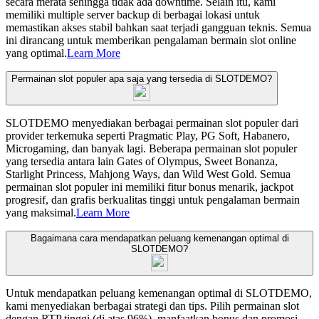
secara merata sehingga tidak ada downtime. Selain itu, kami
memiliki multiple server backup di berbagai lokasi untuk
memastikan akses stabil bahkan saat terjadi gangguan teknis. Semua
ini dirancang untuk memberikan pengalaman bermain slot online
yang optimal.
Learn More
Permainan slot populer apa saja yang tersedia di SLOTDEMO?
SLOTDEMO menyediakan berbagai permainan slot populer dari
provider terkemuka seperti Pragmatic Play, PG Soft, Habanero,
Microgaming, dan banyak lagi. Beberapa permainan slot populer
yang tersedia antara lain Gates of Olympus, Sweet Bonanza,
Starlight Princess, Mahjong Ways, dan Wild West Gold. Semua
permainan slot populer ini memiliki fitur bonus menarik, jackpot
progresif, dan grafis berkualitas tinggi untuk pengalaman bermain
yang maksimal.
Learn More
Bagaimana cara mendapatkan peluang kemenangan optimal di
SLOTDEMO?
Untuk mendapatkan peluang kemenangan optimal di SLOTDEMO,
kami menyediakan berbagai strategi dan tips. Pilih permainan slot
dengan RTP tinggi (di atas 96%), manfaatkan bonus dan promosi