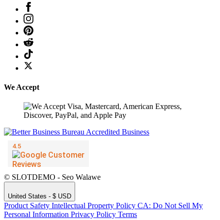
We Accept
© SLOTDEMO - Seo Walawe
United States - $ USD
Product Safety
Intellectual Property Policy
CA: Do Not Sell My
Personal Information
Privacy Policy
Terms