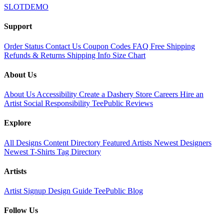
SLOTDEMO
Support
Order Status
Contact Us
Coupon Codes
FAQ
Free Shipping
Refunds & Returns
Shipping Info
Size Chart
About Us
About Us
Accessibility
Create a Dashery Store
Careers
Hire an
Artist
Social Responsibility
TeePublic Reviews
Explore
All Designs
Content Directory
Featured Artists
Newest Designers
Newest T-Shirts
Tag Directory
Artists
Artist Signup
Design Guide
TeePublic Blog
Follow Us