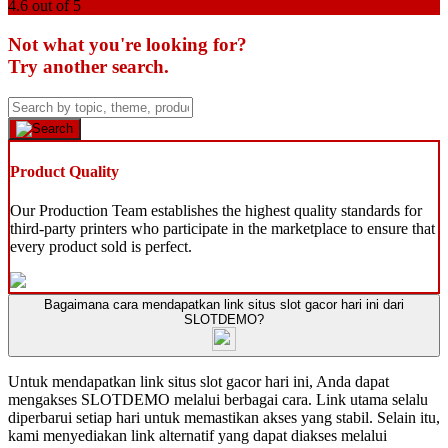
4.6 out of 5
Not what you're looking for?
Try another search.
Product Quality
Our Production Team establishes the highest quality standards for
third-party printers who participate in the marketplace to ensure that
every product sold is perfect.
Bagaimana cara mendapatkan link situs slot gacor hari ini dari
SLOTDEMO?
Untuk mendapatkan link situs slot gacor hari ini, Anda dapat
mengakses SLOTDEMO melalui berbagai cara. Link utama selalu
diperbarui setiap hari untuk memastikan akses yang stabil. Selain itu,
kami menyediakan link alternatif yang dapat diakses melalui