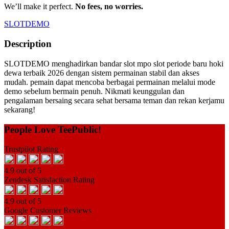
We’ll make it perfect.
No fees, no worries.
SLOTDEMO
Description
SLOTDEMO menghadirkan bandar slot mpo slot periode baru hoki
dewa terbaik 2026 dengan sistem permainan stabil dan akses
mudah. pemain dapat mencoba berbagai permainan melalui mode
demo sebelum bermain penuh. Nikmati keunggulan dan
pengalaman bersaing secara sehat bersama teman dan rekan kerjamu
sekarang!
People Love TeePublic!
Trustpilot Rating
4.9 out of 5
Zendesk Satisfaction Rating
4.9 out of 5
Google Customer Reviews