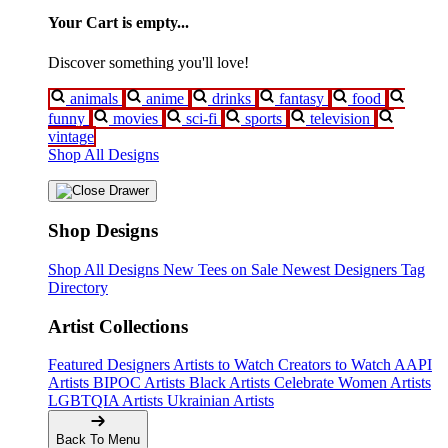
Your Cart is empty...
Discover something you'll love!
animals
anime
drinks
fantasy
food
funny
movies
sci-fi
sports
television
vintage
Shop All Designs
Shop Designs
Shop All Designs
New Tees on Sale
Newest Designers
Tag
Directory
Artist Collections
Featured Designers
Artists to Watch
Creators to Watch
AAPI
Artists
BIPOC Artists
Black Artists
Celebrate Women Artists
LGBTQIA Artists
Ukrainian Artists
Back To Menu