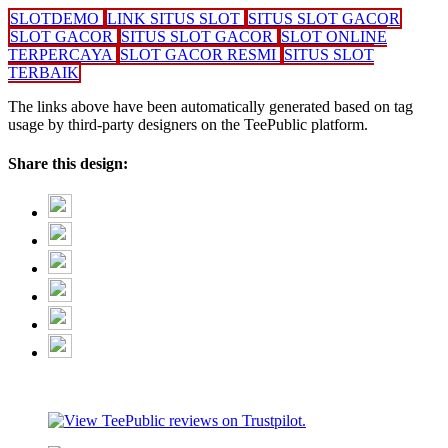
SLOTDEMO
LINK SITUS SLOT
SITUS SLOT GACOR
SLOT GACOR
SITUS SLOT GACOR
SLOT ONLINE
TERPERCAYA
SLOT GACOR RESMI
SITUS SLOT
TERBAIK
The links above have been automatically generated based on tag
usage by third-party designers on the TeePublic platform.
Share this design: