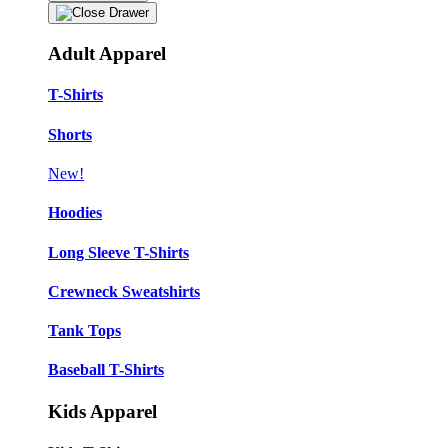
Adult Apparel
T-Shirts
Shorts
New!
Hoodies
Long Sleeve T-Shirts
Crewneck Sweatshirts
Tank Tops
Baseball T-Shirts
Kids Apparel