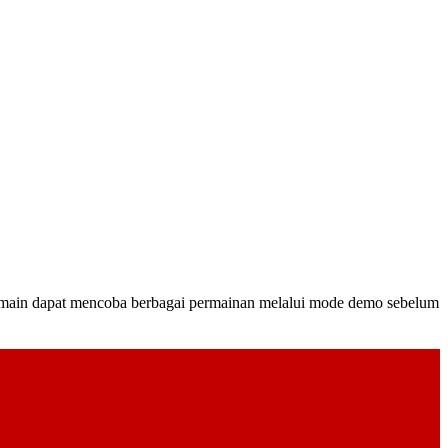
emain dapat mencoba berbagai permainan melalui mode demo sebelum