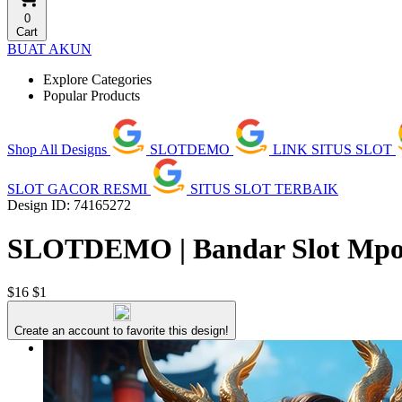
0
Cart
BUAT AKUN
Explore Categories
Popular Products
Shop All Designs
SLOTDEMO
LINK SITUS SLOT
SLOT GACOR RESMI
SITUS SLOT TERBAIK
Design ID: 74165272
SLOTDEMO | Bandar Slot Mpo S
$16
$1
Create an account to favorite this design!