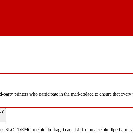
-party printers who participate in the marketplace to ensure that every p
O?
ses SLOTDEMO melalui berbagai cara. Link utama selalu diperbarui seti