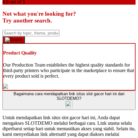
4.6 out of 5
Not what you're looking for?
Try another search.
Product Quality
Our Production Team establishes the highest quality standards for
third-party printers who participate in the marketplace to ensure that
every product sold is perfect.
Bagaimana cara mendapatkan link situs slot gacor hari ini dari
SLOTDEMO?
Untuk mendapatkan link situs slot gacor hari ini, Anda dapat
mengakses SLOTDEMO melalui berbagai cara. Link utama selalu
diperbarui setiap hari untuk memastikan akses yang stabil. Selain itu,
kami menyediakan link alternatif yang dapat diakses melalui