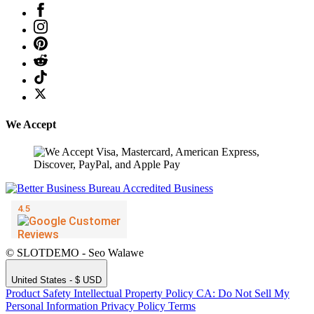
We Accept
© SLOTDEMO - Seo Walawe
United States - $ USD
Product Safety
Intellectual Property Policy
CA: Do Not Sell My
Personal Information
Privacy Policy
Terms