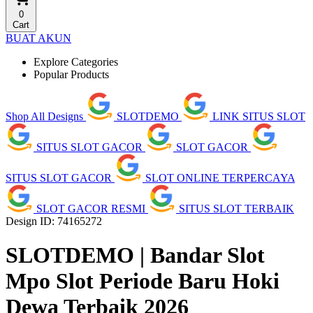
0
Cart
BUAT AKUN
Explore Categories
Popular Products
Shop All Designs
SLOTDEMO
LINK SITUS SLOT
SITUS SLOT GACOR
SLOT GACOR
SITUS SLOT GACOR
SLOT ONLINE TERPERCAYA
SLOT GACOR RESMI
SITUS SLOT TERBAIK
Design ID: 74165272
SLOTDEMO | Bandar Slot
Mpo Slot Periode Baru Hoki
Dewa Terbaik 2026