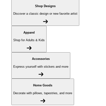
Shop Designs
Discover a classic design or new favorite artist
Apparel
Shop for Adults & Kids
Accessories
Express yourself with stickers and more
Home Goods
Decorate with pillows, tapestries, and more