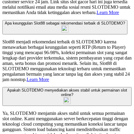
customer service 24 jam. Link situs slot gacor hari ini juga tersedia
melalui notifikasi email atau media sosial resmi SLOTDEMO untuk
memastikan Anda tidak ketinggalan akses terbaru.
Learn More
Apa keunggulan Slot88 sebagai rekomendasi terbaik di SLOTDEMO?
Slot88 menjadi rekomendasi terbaik di SLOTDEMO karena
menawarkan berbagai keunggulan seperti RTP (Return to Player)
tinggi yang mencapai 96-98%, koleksi permainan slot yang sangat
lengkap dari provider terkemuka, sistem pembayaran yang cepat dan
aman, serta bonus dan promosi menarik. Selain itu, Slot88 di
SLOTDEMO menggunakan teknologi terbaru untuk memastikan
pengalaman bermain yang lancar tanpa lag dan akses yang stabil 24
jam nonstop.
Learn More
Apakah SLOTDEMO menyediakan akses stabil untuk permainan slot
online?
Ya, SLOTDEMO menjamin akses stabil untuk semua permainan
slot online. Kami menggunakan server berkecepatan tinggi dengan
teknologi cloud computing yang memastikan koneksi lancar tanpa
gangguan. Sistem load balancing kami mendistribusikan traffic