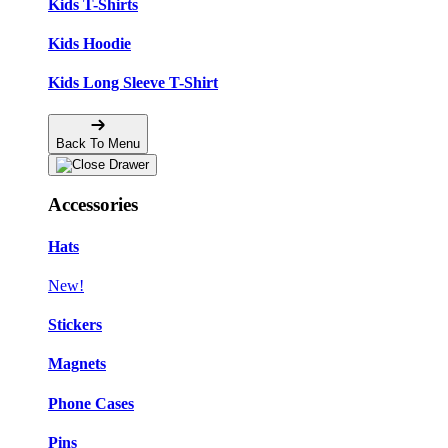
Kids T-Shirts
Kids Hoodie
Kids Long Sleeve T-Shirt
Back To Menu
Accessories
Hats
New!
Stickers
Magnets
Phone Cases
Pins